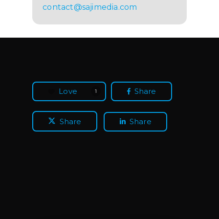
contact@sajimedia.com
Love
Share
1
Share
Share