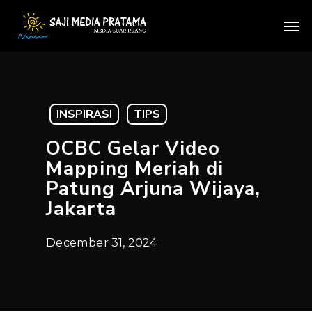
Skip
Men
to
main
content
INSPIRASI
TIPS
OCBC Gelar Video
Mapping Meriah di
Patung Arjuna Wijaya,
Jakarta
December 31, 2024