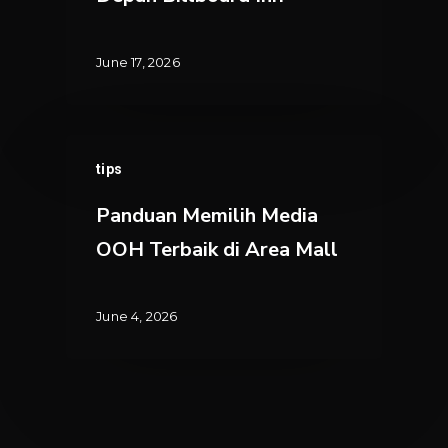
di
Depan
June 17, 2026
Billboard
Ini?
Panduan
tips
Memilih
Media
Panduan Memilih Media
OOH
OOH Terbaik di Area Mall
Terbaik
di
Area
June 4, 2026
Mall