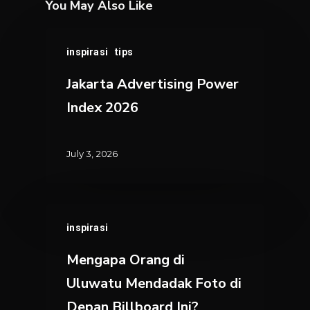
You May Also Like
Jakarta
inspirasi
tips
Advertising
Power
Jakarta Advertising Power
Index
Index 2026
2026
July 3, 2026
Mengapa
inspirasi
Orang
di
Mengapa Orang di
Uluwatu
Uluwatu Mendadak Foto di
Mendadak
Depan Billboard Ini?
Foto