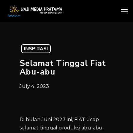
Skip
Men
to
main
content
INSPIRASI
Selamat Tinggal Fiat
Abu-abu
July 4, 2023
Di bulan Juni 2023 ini, FIAT ucap
selamat tinggal produksi abu-abu.