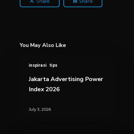
Share
Share
You May Also Like
Jakarta
inspirasi
tips
Advertising
Power
Jakarta Advertising Power
Index
Index 2026
2026
July 3, 2026