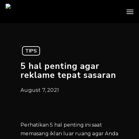
Skip
Men
to
main
content
TIPS
5 hal penting agar
reklame tepat sasaran
August 7, 2021
Perhatikan 5 hal penting ini saat
memasang iklan luar ruang agar Anda