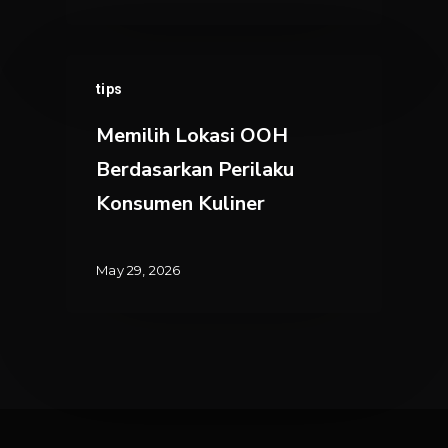
Mall
Memilih
tips
Lokasi
OOH
Memilih Lokasi OOH
Berdasarkan
Berdasarkan Perilaku
Perilaku
Konsumen Kuliner
Konsumen
Kuliner
May 29, 2026