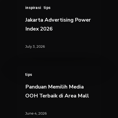
Jakarta
inspirasi
tips
Advertising
Power
Jakarta Advertising Power
Index
Index 2026
2026
July 3, 2026
Panduan
tips
Memilih
Media
Panduan Memilih Media
OOH
OOH Terbaik di Area Mall
Terbaik
di
Area
June 4, 2026