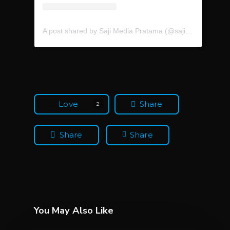
A post shared by Saji Media Pratama (@sajimediapratama.ooh)
Love
Share
2
Share
Share
You May Also Like