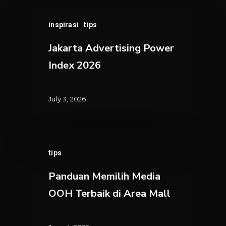
Jakarta
inspirasi
tips
Advertising
Power
Jakarta Advertising Power
Index
Index 2026
2026
July 3, 2026
Panduan
tips
Memilih
Media
Panduan Memilih Media
OOH
OOH Terbaik di Area Mall
Terbaik
di