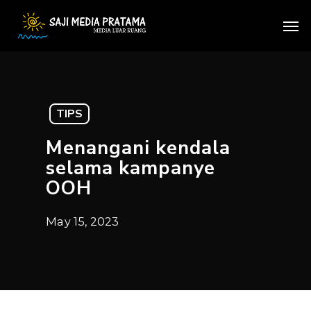
Skip
Men
to
main
content
TIPS
Menangani kendala
selama kampanye
OOH
May 15, 2023