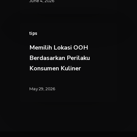
Area
June 4, 2026
Mall
Memilih
tips
Lokasi
OOH
Memilih Lokasi OOH
Berdasarkan
Berdasarkan Perilaku
Perilaku
Konsumen Kuliner
Konsumen
Kuliner
May 29, 2026