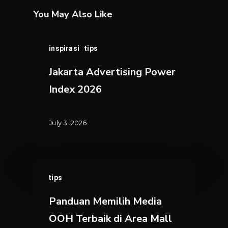
You May Also Like
Jakarta
inspirasi
tips
Advertising
Power
Jakarta Advertising Power
Index
Index 2026
2026
July 3, 2026
Panduan
tips
Memilih
Media
Panduan Memilih Media
OOH
OOH Terbaik di Area Mall
Terbaik