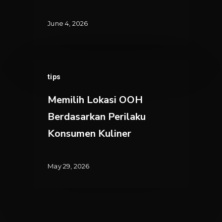
di
Area
June 4, 2026
Mall
Memilih
tips
Lokasi
OOH
Memilih Lokasi OOH
Berdasarkan
Berdasarkan Perilaku
Perilaku
Konsumen Kuliner
Konsumen
Kuliner
May 29, 2026