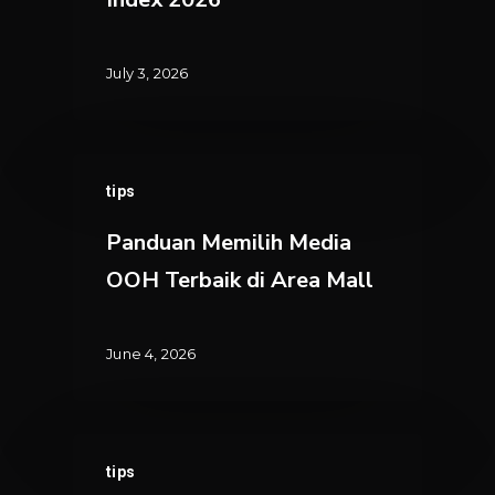
2026
July 3, 2026
Panduan
tips
Memilih
Media
Panduan Memilih Media
OOH
OOH Terbaik di Area Mall
Terbaik
di
Area
June 4, 2026
Mall
Memilih
tips
Lokasi