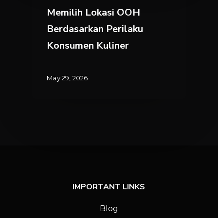
OOH
Memilih Lokasi OOH
Berdasarkan
Berdasarkan Perilaku
Perilaku
Konsumen Kuliner
Konsumen
Kuliner
May 29, 2026
IMPORTANT LINKS
Blog