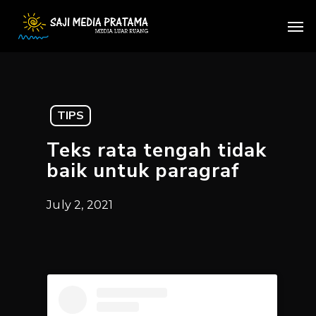
Skip
Men
to
main
content
TIPS
Teks rata tengah tidak
baik untuk paragraf
July 2, 2021