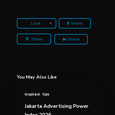
Love
Share
0
Share
Share
You May Also Like
Jakarta
inspirasi
tips
Advertising
Power
Jakarta Advertising Power
Index
Index 2026