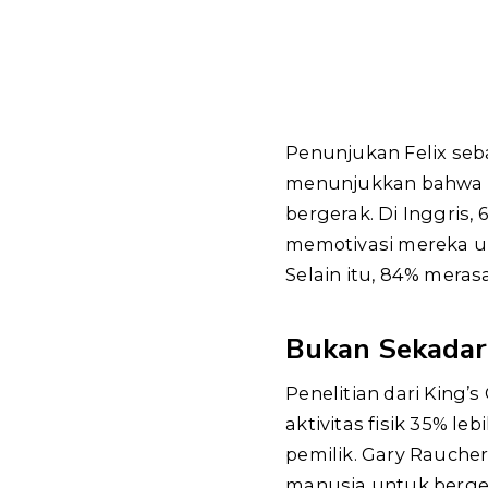
Penunjukan Felix seb
menunjukkan bahwa an
bergerak. Di Inggris
memotivasi mereka unt
Selain itu, 84% meras
Bukan Sekadar
Penelitian dari King’
aktivitas fisik 35% l
pemilik. Gary Rauche
manusia untuk bergera