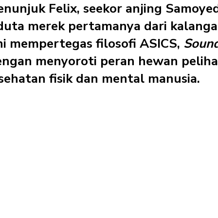
nunjuk Felix, seekor anjing Samoye
 duta merek pertamanya dari kalang
ni mempertegas filosofi ASICS,
Sound
dengan menyoroti peran hewan pelih
hatan fisik dan mental manusia.