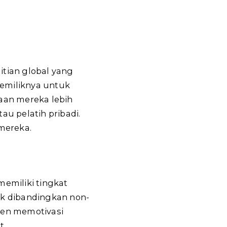
itian global yang
pemiliknya untuk
raan mereka lebih
au pelatih pribadi.
 mereka.
memiliki tingkat
aik dibandingkan non-
ten memotivasi
t.