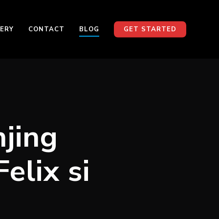
ERY
CONTACT
BLOG
GET STARTED
jing
elix si