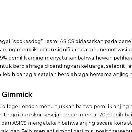
agai “spokesdog” resmi ASICS didasarkan pada penel
jing memiliki peran signifikan dalam memotivasi 
, 69% pemilik anjing menyatakan bahwa hewan peliha
uk berolahraga dibandingkan keluarga, selebriti, at
a lebih bahagia setelah berolahraga bersama anjing
 Gimmick
s College London menunjukkan bahwa pemilik anjing 
ebih tinggi dan skor kesejahteraan mental 20% lebih b
r dari ASICS mengatakan bahwa anjing secara konsis
k, dan Felix menjadi simbol dari misi positif tersebu