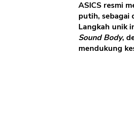
ASICS resmi me
putih, sebagai
Langkah unik i
Sound Body
, 
mendukung kese