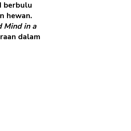
d berbulu
an hewan.
 Mind in a
araan dalam