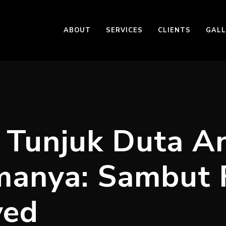
ABOUT
SERVICES
CLIENTS
GALL
 Tunjuk Duta An
anya: Sambut F
yed