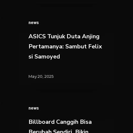
ASICS
news
Tunjuk
Duta
ASICS Tunjuk Duta Anjing
Anjing
Pertamanya: Sambut Felix
Pertamanya:
si Samoyed
Sambut
Felix
si
May 20, 2025
Samoyed
Billboard
news
Canggih
Bisa
Billboard Canggih Bisa
Berubah
Berubah Sendiri. Bikin