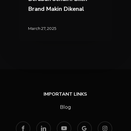
Sendiri.
Brand Makin Dikenal
Bikin
Brand
Makin
March 27, 2025
Dikenal
IMPORTANT LINKS
Blog
facebook
linkedin
youtube
google-
instagram
plus