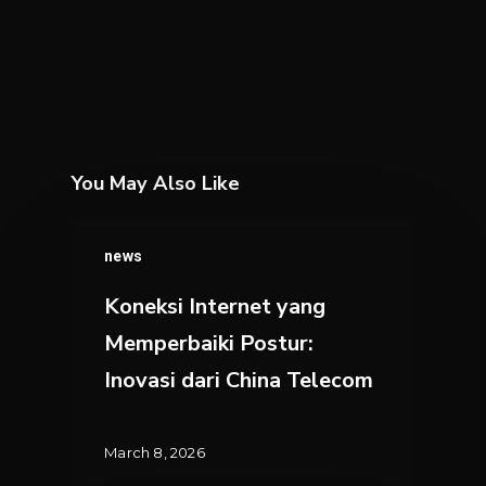
You May Also Like
Koneksi
news
Internet
yang
Koneksi Internet yang
Memperbaiki
Memperbaiki Postur:
Postur:
Inovasi dari China Telecom
Inovasi
dari
China
March 8, 2026
Telecom