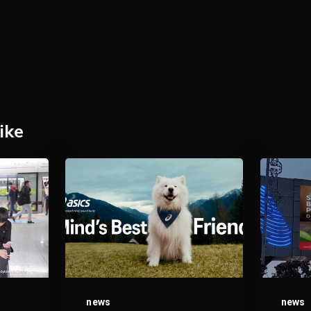
ike
ASICS
Billboar
Tunjuk
Canggih
Duta
Bisa
Anjing
Beruba
Pertamanya:
Sendiri.
Sambut
Bikin
Felix
Brand
news
news
si
Makin