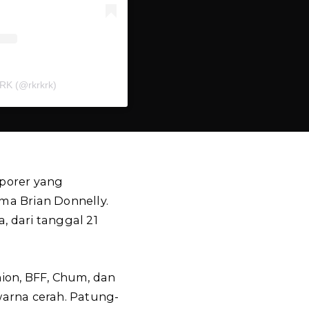
 RK (@rkrkrk)
porer yang
ma Brian Donnelly.
, dari tanggal 21
on, BFF, Chum, dan
warna cerah. Patung-