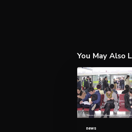
You May Also L
Koneksi
Internet
yang
Memperbaiki
Postur:
Inovasi
dari
news
China