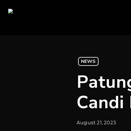
Skip
to
main
content
NEWS
Patun
Candi
August 21, 2023