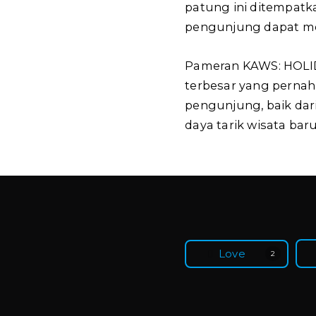
patung ini ditempatk
pengunjung dapat mel
Pameran KAWS: HOLID
terbesar yang pernah
pengunjung, baik dari
daya tarik wisata baru
Love
2