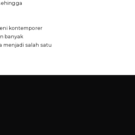
 sehingga
eni kontemporer
an banyak
a menjadi salah satu