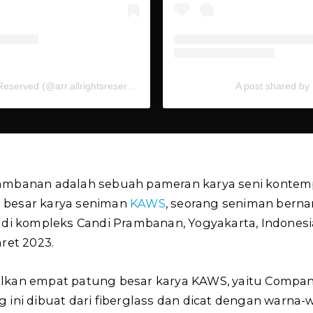
A post shared by AllRightsReserved (@arr.allrightsreserved)
A post shared by
ambanan adalah sebuah pameran karya seni kontem
 besar karya seniman
KAWS
, seorang seniman berna
di kompleks Candi Prambanan, Yogyakarta, Indonesia
ret 2023.
lkan empat patung besar karya KAWS, yaitu Compani
 ini dibuat dari fiberglass dan dicat dengan warna-