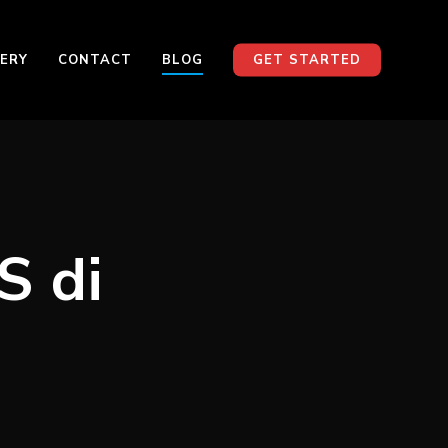
ERY
CONTACT
BLOG
GET STARTED
S di