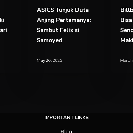
Samoyed
Dikenal
ASICS Tunjuk Duta
Bill
ki
Anjing Pertamanya:
Bisa
ari
Sambut Felix si
Send
Samoyed
Maki
May 20, 2025
March 
IMPORTANT LINKS
Blog