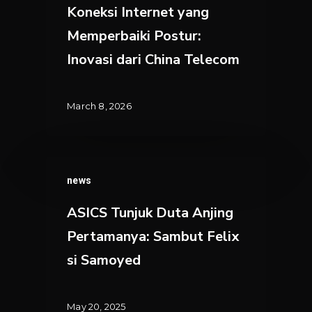
yang
Koneksi Internet yang
Memperbaiki
Memperbaiki Postur:
Postur:
Inovasi dari China Telecom
Inovasi
dari
China
March 8, 2026
Telecom
ASICS
news
Tunjuk
Duta
ASICS Tunjuk Duta Anjing
Anjing
Pertamanya: Sambut Felix
Pertamanya:
si Samoyed
Sambut
Felix
si
May 20, 2025