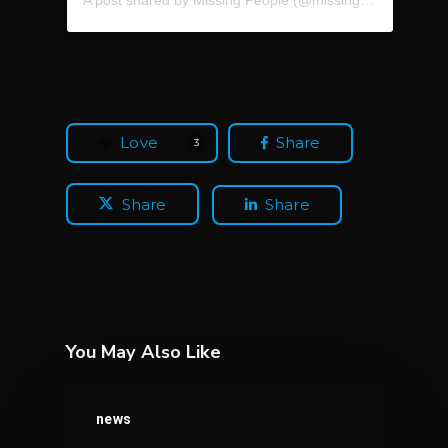
A post shared by Missing People (@missingpeople.uk)
Love
Share
3
Share
Share
You May Also Like
Koneksi
news
Internet