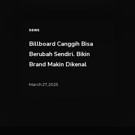
Samoyed
Billboard
news
Canggih
Bisa
Billboard Canggih Bisa
Berubah
Berubah Sendiri. Bikin
Sendiri.
Brand Makin Dikenal
Bikin
Brand
Makin
March 27, 2025
Dikenal